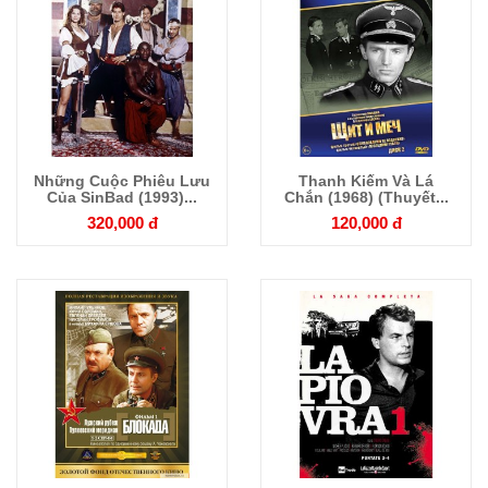
Những Cuộc Phiêu Lưu
Thanh Kiếm Và Lá
Chi tiết
Chi tiết
Của SinBad (1993)...
Chắn (1968) (Thuyết...
320,000 đ
120,000 đ