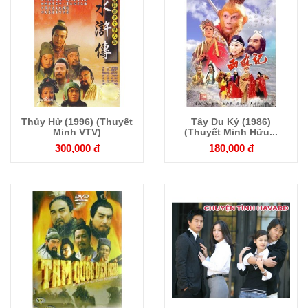
Thủy Hử (1996) (Thuyết
Tây Du Ký (1986)
Chi tiết
Chi tiết
Minh VTV)
(Thuyết Minh Hữu...
300,000 đ
180,000 đ