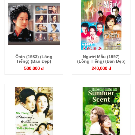
Ôsin (1983) (Lồng
Người Mẫu (1997)
Chi tiết
Chi tiết
Tiếng) (Bản Đẹp)
(Lồng Tiếng) (Bản Đẹp)
500,000 đ
240,000 đ