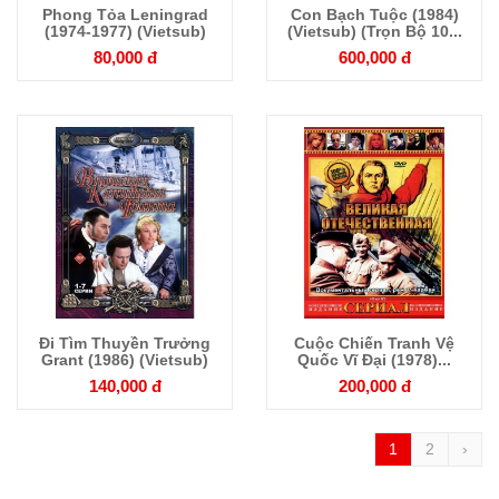
Phong Tỏa Leningrad
Con Bạch Tuộc (1984)
Chi tiết
Chi tiết
(1974-1977) (Vietsub)
(Vietsub) (Trọn Bộ 10...
80,000 đ
600,000 đ
Đi Tìm Thuyền Trưởng
Cuộc Chiến Tranh Vệ
Chi tiết
Chi tiết
Grant (1986) (Vietsub)
Quốc Vĩ Đại (1978)...
140,000 đ
200,000 đ
1
2
›