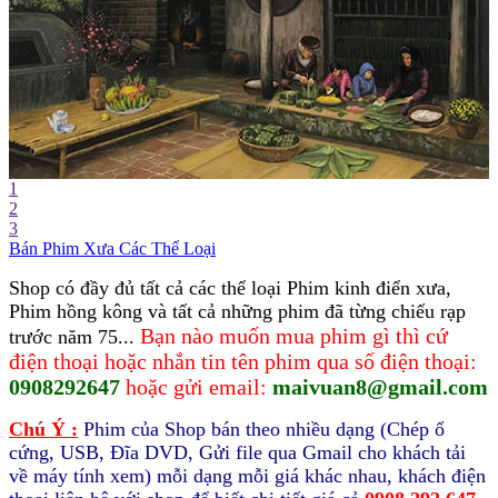
1
2
3
Bán Phim Xưa Các Thể Loại
Shop có đầy đủ tất cả các thể loại Phim kinh điển xưa,
Phim hồng kông và tất cả những phim đã từng chiếu rạp
Bạn nào muốn mua phim gì thì cứ
trước năm 75...
điện thoại hoặc nhắn tin tên phim qua số điện thoại:
0908292647
hoặc gửi email:
maivuan8
@gmail.com
Chú Ý :
Phim của Shop bán theo nhiều dạng (Chép ổ
cứng, USB, Đĩa DVD, Gửi file qua Gmail cho khách tải
về máy tính xem) mỗi dạng mỗi giá khác nhau, khách điện