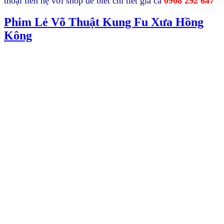
thoại liên hệ với shop để biết chi tiết giá cả
0908 292 647
Phim Lẻ Võ Thuật Kung Fu Xưa Hồng
Kông