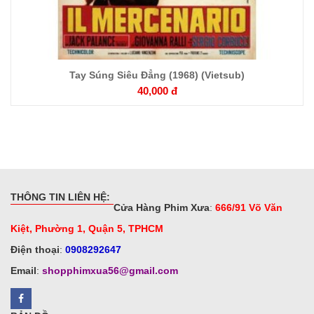
Tay Súng Siêu Đẳng (1968) (Vietsub)
40,000 đ
THÔNG TIN LIÊN HỆ:
Cửa Hàng Phim Xưa
:
666/91 Võ Văn
Kiệt, Phường 1, Quận 5, TPHCM
Điện thoại
:
0908292647
Email
:
shopphimxua56@gmail.com