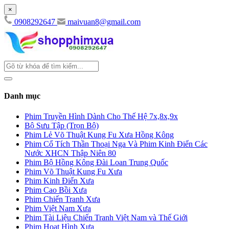
×
0908292647
maivuan8@gmail.com
Danh mục
Phim Truyền Hình Dành Cho Thế Hệ 7x,8x,9x
Bộ Sưu Tập (Trọn Bộ)
Phim Lẻ Võ Thuật Kung Fu Xưa Hồng Kông
Phim Cổ Tích Thần Thoại Nga Và Phim Kinh Điển Các
Nước XHCN Thập Niên 80
Phim Bộ Hồng Kông Đài Loan Trung Quốc
Phim Võ Thuật Kung Fu Xưa
Phim Kinh Điển Xưa
Phim Cao Bồi Xưa
Phim Chiến Tranh Xưa
Phim Việt Nam Xưa
Phim Tài Liệu Chiến Tranh Việt Nam và Thế Giới
Phim Hoạt Hình Xưa