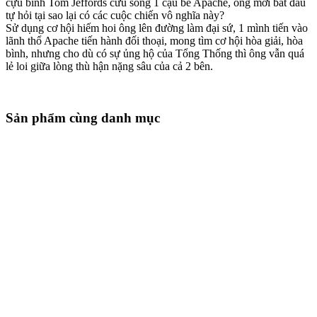
cựu binh Tom Jeffords cứu sống 1 cậu bé Apache, ông mới bắt đầu
tự hỏi tại sao lại có các cuộc chiến vô nghĩa này?
Sử dụng cơ hội hiếm hoi ông lên đường làm đại sứ, 1 mình tiến vào
lãnh thổ Apache tiến hành đối thoại, mong tìm cơ hội hòa giải, hòa
bình, nhưng cho dù có sự ủng hộ của Tổng Thống thì ông vẫn quá
lẻ loi giữa lòng thù hận nặng sâu của cả 2 bên.
Sản phẩm cùng danh mục