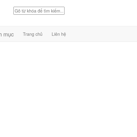
h mục
Trang chủ
Liên hệ