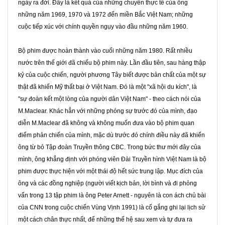
ngày ra đời. Đây là kết quả của những chuyến thực tế của ông
những năm 1969, 1970 và 1972 đến miền Bắc Việt Nam; những
cuộc tiếp xúc với chính quyền ngụy vào đầu những năm 1960.
Bộ phim được hoàn thành vào cuối những năm 1980. Rất nhiều
nước trên thế giới đã chiếu bộ phim này. Lần đầu tiên, sau hàng thập
kỷ của cuộc chiến, người phương Tây biết được bản chất của một sự
thật đã khiến Mỹ thất bại ở Việt Nam. Đó là một "xã hội du kích", là
"sự đoàn kết một lòng của người dân Việt Nam" - theo cách nói của
M.Maclear. Khác hẳn với những phóng sự trước đó của mình, đạo
diễn M.Maclear đã không và không muốn đưa vào bộ phim quan
điểm phản chiến của mình, mặc dù trước đó chính điều này đã khiến
ông từ bỏ Tập đoàn Truyền thông CBC. Trong bức thư mới đây của
mình, ông khẳng định với phóng viên Đài Truyền hình Việt Nam là bộ
phim được thực hiện với một thái độ hết sức trung lập. Mục đích của
ông và các đồng nghiệp (người viết kịch bản, lời bình và đi phỏng
vấn trong 13 tập phim là ông Peter Arnett - nguyên là con ách chủ bài
của CNN trong cuộc chiến Vùng Vịnh 1991) là cố gắng ghi lại lịch sử
một cách chân thực nhất, để những thế hệ sau xem và tự đưa ra