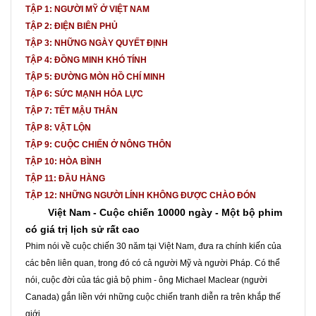
TẬP 1: NGƯỜI MỸ Ở VIỆT NAM
TẬP 2: ĐIỆN BIÊN PHỦ
TẬP 3: NHỮNG NGÀY QUYẾT ĐỊNH
TẬP 4: ĐỒNG MINH KHÓ TÍNH
TẬP 5: ĐƯỜNG MÒN HỒ CHÍ MINH
TẬP 6: SỨC MẠNH HỎA LỰC
TẬP 7: TẾT MẬU THÂN
TẬP 8: VẬT LỘN
TẬP 9: CUỘC CHIẾN Ở NÔNG THÔN
TẬP 10: HÒA BÌNH
TẬP 11: ĐẦU HÀNG
TẬP 12: NHỮNG NGƯỜI LÍNH KHÔNG ĐƯỢC CHÀO ĐÓN
Việt Nam - Cuộc chiến 10000 ngày - Một bộ phim
có giá trị lịch sử rất cao
Phim nói về cuộc chiến 30 năm tại Việt Nam, đưa ra chính kiến của
các bên liên quan, trong đó có cả người Mỹ và người Pháp. Có thể
nói, cuộc đời của tác giả bộ phim - ông Michael Maclear (người
Canada) gắn liền với những cuộc chiến tranh diễn ra trên khắp thế
giới.