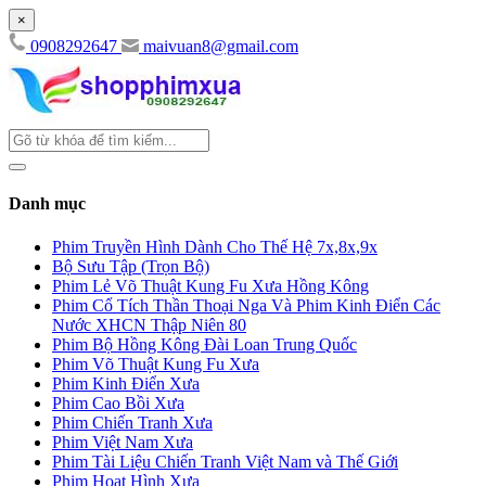
×
0908292647
maivuan8@gmail.com
Danh mục
Phim Truyền Hình Dành Cho Thế Hệ 7x,8x,9x
Bộ Sưu Tập (Trọn Bộ)
Phim Lẻ Võ Thuật Kung Fu Xưa Hồng Kông
Phim Cổ Tích Thần Thoại Nga Và Phim Kinh Điển Các
Nước XHCN Thập Niên 80
Phim Bộ Hồng Kông Đài Loan Trung Quốc
Phim Võ Thuật Kung Fu Xưa
Phim Kinh Điển Xưa
Phim Cao Bồi Xưa
Phim Chiến Tranh Xưa
Phim Việt Nam Xưa
Phim Tài Liệu Chiến Tranh Việt Nam và Thế Giới
Phim Hoạt Hình Xưa