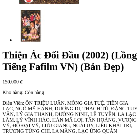
Thiện Ác Đối Đầu (2002) (Lồng
Tiếng Fafilm VN) (Bản Đẹp)
150,000 đ
Kho hàng:
Còn hàng
Diễn Viên: ÔN TRIỆU LUÂN, MÔNG GIA TUỆ, TIỀN GIA
LẠC, NGÔ MỸ HẠNH, DƯƠNG DI, THẠCH TÚ, ĐẶNG TỤY
VÂN, LÝ GIA THANH, ĐƯỜNG NINH, LÊ TUYÊN. LA LẠC
LÂM, LÝ VĨNH HÀO, HÀN MÃ LỢI, TẦN HOÀNG, VƯƠNG
VỸ, ĐỖ ĐẠI VỸ, LƯU GIANG, NGẢI UY, LIÊU KHẢI TRÍ,
TRƯƠNG TÙNG CHI, LA MÃNG, LẠC ỨNG QUÂN