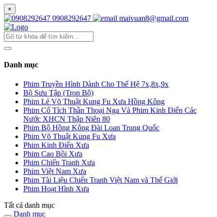
×
0908292647
maivuan8@gmail.com
Danh mục
Phim Truyền Hình Dành Cho Thế Hệ 7x,8x,9x
Bộ Sưu Tập (Trọn Bộ)
Phim Lẻ Võ Thuật Kung Fu Xưa Hồng Kông
Phim Cổ Tích Thần Thoại Nga Và Phim Kinh Điển Các
Nước XHCN Thập Niên 80
Phim Bộ Hồng Kông Đài Loan Trung Quốc
Phim Võ Thuật Kung Fu Xưa
Phim Kinh Điển Xưa
Phim Cao Bồi Xưa
Phim Chiến Tranh Xưa
Phim Việt Nam Xưa
Phim Tài Liệu Chiến Tranh Việt Nam và Thế Giới
Phim Hoạt Hình Xưa
Tất cả danh mục
Danh mục