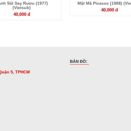
Chi
Chi
nh Sát Say Rượu (1977)
Mật Mã Picasso (1988) (Vi
(Vietsub)
40,000 đ
tiết
tiết
40,000 đ
BẢN ĐỒ:
 Quận 5, TPHCM