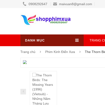
0908292647
maivuan8@gmail.com
DANH MỤC
TRANG C
Trang chủ
Phim Kinh Điển Xưa
The Thorn Bi