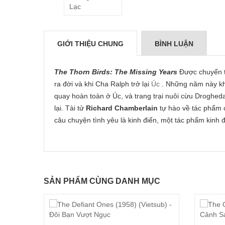
GIỚI THIỆU CHUNG
BÌNH LUẬN
The Thorn Birds: The Missing Years
Được chuyển t
ra đời và khi Cha Ralph trở lại
Úc
. Những năm này kh
quay hoàn toàn ở Úc, và trang trại nuôi cừu Droghed
lại. Tài tử
Richard Chamberlain
tự hào về tác phẩm 
câu chuyện tình yêu là kinh điển, một tác phẩm kinh 
SẢN PHẨM CÙNG DANH MỤC
)
Chi