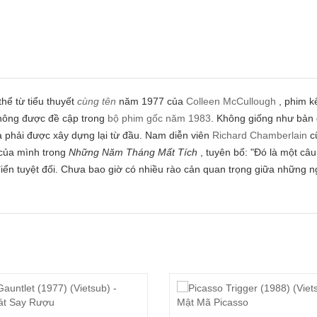
hể từ tiểu thuyết
cùng tên
năm 1977 của
Colleen McCullough
, phim k
ông được đề cập trong
bộ phim gốc năm 1983
. Không giống như bản
a phải được xây dựng lại từ đầu. Nam diễn viên
Richard Chamberlain
cũ
của mình trong
Những Năm Tháng Mất Tích
, tuyên bố: "Đó là một câ
điển tuyệt đối. Chưa bao giờ có nhiều rào cản quan trọng giữa những 