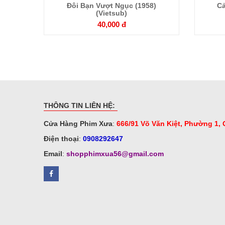
Đôi Bạn Vượt Ngục (1958)
Cả
(Vietsub)
tiết
40,000 đ
THÔNG TIN LIÊN HỆ:
Cửa Hàng Phim Xưa
:
666/91 Võ Văn Kiệt, Phường 1,
Điện thoại
:
0908292647
Email
:
shopphimxua56@gmail.com