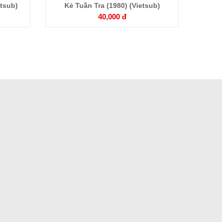
Chi
etsub)
Kẻ Tuần Tra (1980) (Vietsub)
Người
40,000 đ
tiết