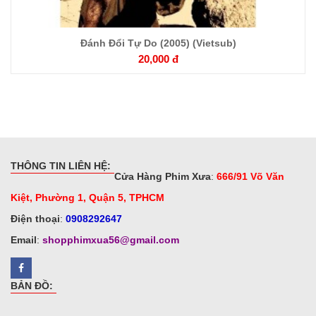
Đánh Đổi Tự Do (2005) (Vietsub)
20,000 đ
THÔNG TIN LIÊN HỆ:
Cửa Hàng Phim Xưa
:
666/91 Võ Văn
Kiệt, Phường 1, Quận 5, TPHCM
Điện thoại
:
0908292647
Email
:
shopphimxua56@gmail.com
BẢN ĐỒ: