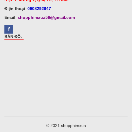
Điện thoại
:
0908292647
Email
:
shopphimxua56@gmail.com
BẢN ĐỒ:
© 2021 shopphimxua