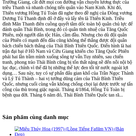
Trường Giang, cắt đứt mọi con đường vận chuyển lương thực của
triều Thanh và nhanh chóng tiến quân vào Nam Kinh. Khi đó,
Thiên vương Hồng Tú Toàn đã nghe theo đề nghị của Ðông vương
Dương Tú Thanh định đô ở đây và lấy tên là Thiên Kinh. Triều
đình Mãn Thanh điên cuồng quyết tâm dốc toàn bộ quân chủ lực để
đánh quân Thái Bình, trong đó có quân tinh nhuệ của Tăng Quốc
Phiên, một người dân tộc Hán, cầm đầu. Nhưng cho dù đội quân
của Phiên có mạnh đến đâu cũng không thể thắng được đội quân
bách chiến bách thắng của Thái Bình Thiên Quốc. Ðiển hình là hai
trận đại bại ở Hồ Nam và Cửu Giang khiến cho Tăng Quốc Phiên
phải hai lần trầm mình xuống sông tự vẫn.Tuy nhiên, sau chiến
tranh, phong trào Thái Bình cũng bị tổn thất nặng nề đến nỗi nội bộ
lục đục, chính vì thế đã bị những thế lực đen tối từ nước ngoài lợi
dụng… Sau này, tuy có sự phấn đấu gian khổ của Trần Ngọc Thành
và Lý Tú Thành – hai vị tướng dũng cảm của Thái Bình Thiên
Quốc, nhưng cuối cùng vẫn không chống chọi lại được trước sự tấn
công của thù trong giặc ngoài. Tháng 4/1864, Hồng Tú Toàn bị
bệnh qua đời. Tháng 6 năm đó, Thái Bình Thiên Quốc tan rã...
Sản phẩm cùng danh mục