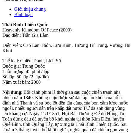
Giới thiệu chung
Bình luận
Thái Bình Thiên Quốc
Heavenly Kingdom Of Peace (2000)
Đạo diễn: Trần Gia Lâm
Diễn viên: Cao Lan Thôn, Lưu Bình, Trương Trí Trung, Vương Thi
Khôi
Thể loại: Chiến Tranh, Lịch Sử
Quốc gia: Trung Quốc
Thời lượng: 45 phút / tập
Số tập: 50 tập (2 tập/file)
Năm xuất bản: 2000
Nội dung
: Bối cảnh phim là thời gian sau cuộc chiến tranh nha
phiến năm 1840. Không chịu được sự đàn áp tàn khốc của triều
đình nhà Thanh và sự bóc lột đến tận cùng của bọn xâm lược nước
ngoài, nhiều người dân trên khắp đất nước TƯ đã anh dũng vùng
lên kháng cự. Ngày 11/1/1851, Hội Bái Thượng Ðế do Hồng Tú
Toàn đứng đầu đã tuyên bố khởi nghĩa tại thôn Kim Ðiền, huyện
Quế Bình, tỉnh Quảng Tây, tự xưng là Thái Bình Thiên Quốc. Sau
2 năm 3 tháng tuyên bố khởi nghĩa, nghĩa quân đã chiếm gọn vùng