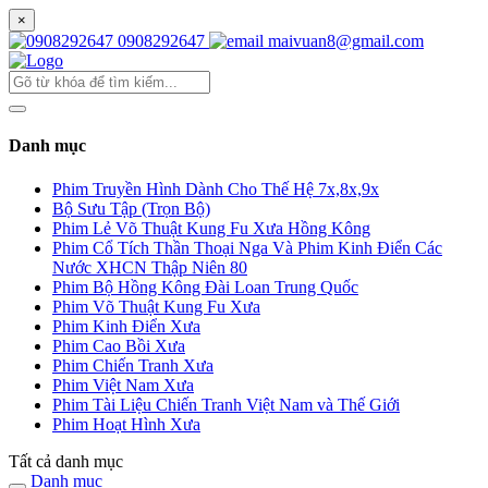
×
0908292647
maivuan8@gmail.com
Danh mục
Phim Truyền Hình Dành Cho Thế Hệ 7x,8x,9x
Bộ Sưu Tập (Trọn Bộ)
Phim Lẻ Võ Thuật Kung Fu Xưa Hồng Kông
Phim Cổ Tích Thần Thoại Nga Và Phim Kinh Điển Các
Nước XHCN Thập Niên 80
Phim Bộ Hồng Kông Đài Loan Trung Quốc
Phim Võ Thuật Kung Fu Xưa
Phim Kinh Điển Xưa
Phim Cao Bồi Xưa
Phim Chiến Tranh Xưa
Phim Việt Nam Xưa
Phim Tài Liệu Chiến Tranh Việt Nam và Thế Giới
Phim Hoạt Hình Xưa
Tất cả danh mục
Danh mục