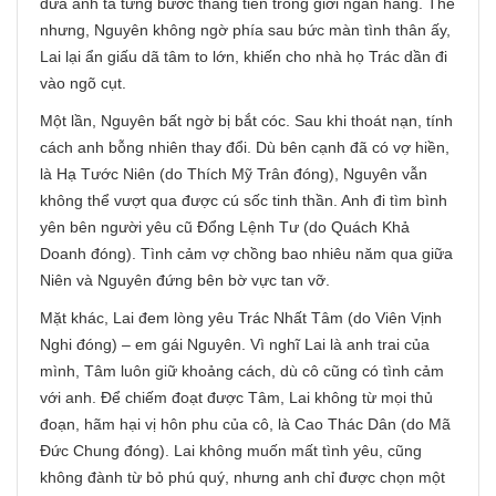
đưa anh ta từng bước thăng tiến trong giới ngân hàng. Thế
nhưng, Nguyên không ngờ phía sau bức màn tình thân ấy,
Lai lại ẩn giấu dã tâm to lớn, khiến cho nhà họ Trác dần đi
vào ngõ cụt.
Một lần, Nguyên bất ngờ bị bắt cóc. Sau khi thoát nạn, tính
cách anh bỗng nhiên thay đổi. Dù bên cạnh đã có vợ hiền,
là Hạ Tước Niên (do Thích Mỹ Trân đóng), Nguyên vẫn
không thể vượt qua được cú sốc tinh thần. Anh đi tìm bình
yên bên người yêu cũ Đổng Lệnh Tư (do Quách Khả
Doanh đóng). Tình cảm vợ chồng bao nhiêu năm qua giữa
Niên và Nguyên đứng bên bờ vực tan vỡ.
Mặt khác, Lai đem lòng yêu Trác Nhất Tâm (do Viên Vịnh
Nghi đóng) – em gái Nguyên. Vì nghĩ Lai là anh trai của
mình, Tâm luôn giữ khoảng cách, dù cô cũng có tình cảm
với anh. Để chiếm đoạt được Tâm, Lai không từ mọi thủ
đoạn, hãm hại vị hôn phu của cô, là Cao Thác Dân (do Mã
Đức Chung đóng). Lai không muốn mất tình yêu, cũng
không đành từ bỏ phú quý, nhưng anh chỉ được chọn một