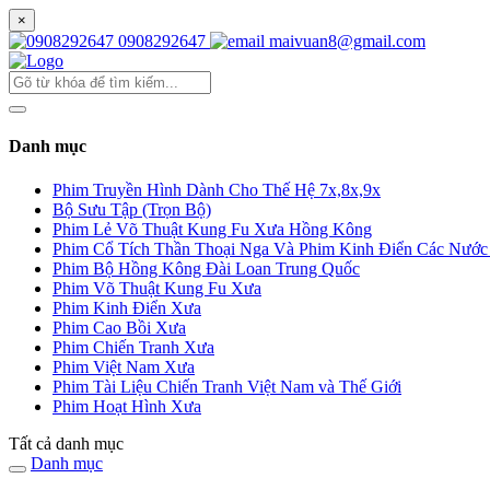
×
0908292647
maivuan8@gmail.com
Danh mục
Phim Truyền Hình Dành Cho Thế Hệ 7x,8x,9x
Bộ Sưu Tập (Trọn Bộ)
Phim Lẻ Võ Thuật Kung Fu Xưa Hồng Kông
Phim Cổ Tích Thần Thoại Nga Và Phim Kinh Điển Các Nướ
Phim Bộ Hồng Kông Đài Loan Trung Quốc
Phim Võ Thuật Kung Fu Xưa
Phim Kinh Điển Xưa
Phim Cao Bồi Xưa
Phim Chiến Tranh Xưa
Phim Việt Nam Xưa
Phim Tài Liệu Chiến Tranh Việt Nam và Thế Giới
Phim Hoạt Hình Xưa
Tất cả danh mục
Danh mục