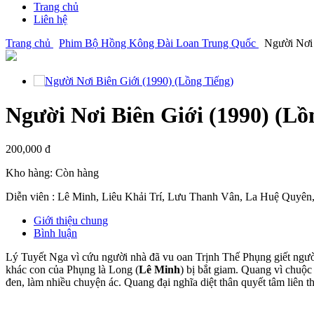
Trang chủ
Liên hệ
Trang chủ
Phim Bộ Hồng Kông Đài Loan Trung Quốc
Người Nơi 
Người Nơi Biên Giới (1990) (Lồ
200,000 đ
Kho hàng:
Còn hàng
Diễn viên : Lê Minh, Liêu Khải Trí, Lưu Thanh Vân, La Huệ Quyê
Giới thiệu chung
Bình luận
Lý Tuyết Nga vì cứu người nhà đã vu oan Trịnh Thế Phụng giết người
khác con của Phụng là Long (
Lê Minh
) bị bắt giam. Quang vì chuộc
đen, làm nhiều chuyện ác. Quang đại nghĩa diệt thân quyết tâm liên th