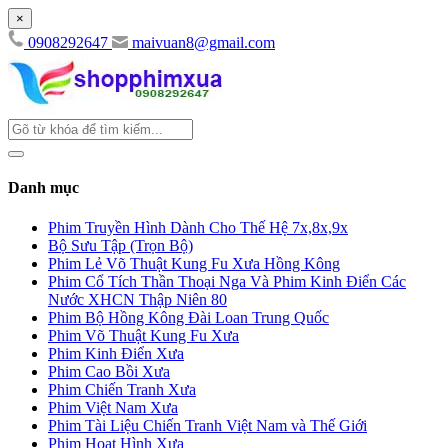
×
0908292647
maivuan8@gmail.com
Danh mục
Phim Truyền Hình Dành Cho Thế Hệ 7x,8x,9x
Bộ Sưu Tập (Trọn Bộ)
Phim Lẻ Võ Thuật Kung Fu Xưa Hồng Kông
Phim Cổ Tích Thần Thoại Nga Và Phim Kinh Điển Các
Nước XHCN Thập Niên 80
Phim Bộ Hồng Kông Đài Loan Trung Quốc
Phim Võ Thuật Kung Fu Xưa
Phim Kinh Điển Xưa
Phim Cao Bồi Xưa
Phim Chiến Tranh Xưa
Phim Việt Nam Xưa
Phim Tài Liệu Chiến Tranh Việt Nam và Thế Giới
Phim Hoạt Hình Xưa