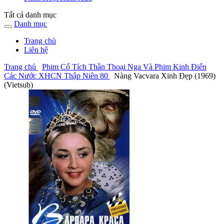
Tất cả danh mục
Danh mục
Trang chủ
Liên hệ
Trang chủ
Phim Cổ Tích Thần Thoại Nga Và Phim Kinh Điển
Các Nước XHCN Thập Niên 80
Nàng Vacvara Xinh Đẹp (1969)
(Vietsub)