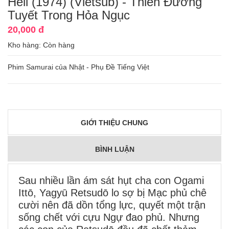
Hell (1974) (Vietsub) - Thiên Đường
Tuyết Trong Hỏa Ngục
20,000 đ
Kho hàng:
Còn hàng
Phim Samurai của Nhật - Phụ Đề Tiếng Việt
GIỚI THIỆU CHUNG
BÌNH LUẬN
Sau nhiều lần ám sát hụt cha con Ogami
Ittō, Yagyū Retsudō lo sợ bị Mạc phủ chê
cười nên đã dồn tổng lực, quyết một trận
sống chết với cựu Ngự đao phủ. Nhưng