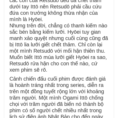
các con của Retsudō đều đã chết thảm
dưới tay Ittō nên Retsudō phải cầu cứu
đứa con trưởng không thừa nhận của
mình là Hyōei.
Nhưng trên đời, chẳng có thanh kiếm nào
sắc bén bằng kiếm lưỡi. Hyōei tuy gian
manh xảo quyệt nhưng cuối cùng cũng đã
bị Ittō lia lưỡi giết chết thảm. Chỉ còn lại
một mình Retsudō với mối hận thiên thu.
Muốn biết Ittō múa lưỡi giết Hyōei ra sao,
Retsudō rửa hận cho con thế nào, cứ
xem phim sẽ rõ.
Cảnh chiến đấu cuối phim được đánh giá
là hoành tráng nhất trong series, diễn ra
trên một đồng tuyết rộng lớn với khoảng
trăm người. Một mình Ogami Ittō chống
chọi với trăm người đã biến nó thành bộ
phim có số người chết nhiều nhất trong
lịch sử điện ảnh Nhật Bản cho đến ngày