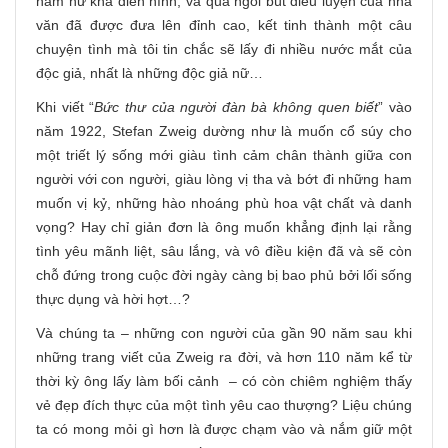
nam nữ khá điển hình, và qua ngòi bút điêu luyện của nhà
văn đã được đưa lên đỉnh cao, kết tinh thành một câu
chuyện tình mà tôi tin chắc sẽ lấy đi nhiều nước mắt của
độc giả, nhất là những độc giả nữ…
Khi viết “
Bức thư của người đàn bà không quen biết
” vào
năm 1922, Stefan Zweig dường như là muốn cổ súy cho
một triết lý sống mới giàu tình cảm chân thành giữa con
người với con người, giàu lòng vị tha và bớt đi những ham
muốn vị kỷ, những hào nhoáng phù hoa vật chất và danh
vọng? Hay chỉ giản đơn là ông muốn khẳng định lại rằng
tình yêu mãnh liệt, sâu lắng, và vô điều kiện đã và sẽ còn
chỗ đứng trong cuộc đời ngày càng bị bao phủ bởi lối sống
thực dụng và hời hợt…?
Và chúng ta – những con người của gần 90 năm sau khi
những trang viết của Zweig ra đời, và hơn 110 năm kể từ
thời kỳ ông lấy làm bối cảnh – có còn chiêm nghiệm thấy
vẻ đẹp đích thực của một tình yêu cao thượng? Liệu chúng
ta có mong mỏi gì hơn là được chạm vào và nắm giữ một