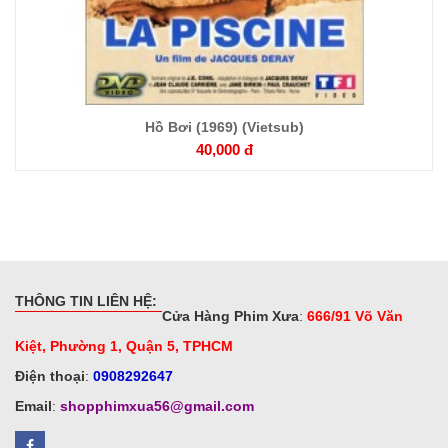
Hồ Bơi (1969) (Vietsub)
40,000 đ
THÔNG TIN LIÊN HỆ:
Cửa Hàng Phim Xưa
:
666/91 Võ Văn
Kiệt, Phường 1, Quận 5, TPHCM
Điện thoại
:
0908292647
Email
:
shopphimxua56@gmail.com