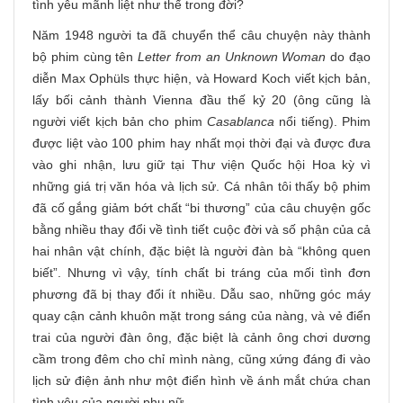
tình yêu mãnh liệt như thế trong đời?
Năm 1948 người ta đã chuyển thể câu chuyện này thành
bộ phim cùng tên
Letter from an Unknown Woman
do đạo
diễn Max Ophüls thực hiện, và Howard Koch viết kịch bản,
lấy bối cảnh thành Vienna đầu thế kỷ 20 (ông cũng là
người viết kịch bản cho phim
Casablanca
nổi tiếng). Phim
được liệt vào 100 phim hay nhất mọi thời đại và được đưa
vào ghi nhận, lưu giữ tại Thư viện Quốc hội Hoa kỳ vì
những giá trị văn hóa và lịch sử. Cá nhân tôi thấy bộ phim
đã cố gắng giảm bớt chất “bi thương” của câu chuyện gốc
bằng nhiều thay đổi về tình tiết cuộc đời và số phận của cả
hai nhân vật chính, đặc biệt là người đàn bà “không quen
biết”. Nhưng vì vậy, tính chất bi tráng của mối tình đơn
phương đã bị thay đổi ít nhiều. Dẫu sao, những góc máy
quay cận cảnh khuôn mặt trong sáng của nàng, và vẻ điển
trai của người đàn ông, đặc biệt là cảnh ông chơi dương
cầm trong đêm cho chỉ mình nàng, cũng xứng đáng đi vào
lịch sử điện ảnh như một điển hình về ánh mắt chứa chan
tình yêu của người phụ nữ.