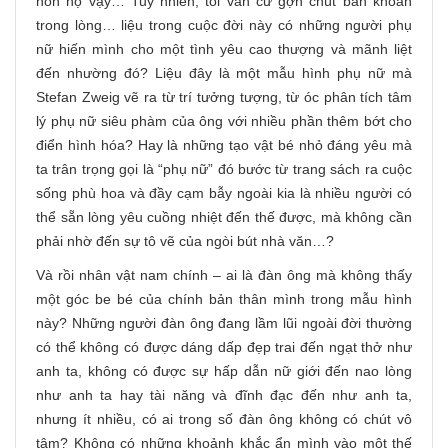
hồn họ vậy… Tuy nhiên, tôi vẫn cứ gợn chút băn khoăn
trong lòng… liệu trong cuộc đời này có những người phụ
nữ hiến mình cho một tình yêu cao thượng và mãnh liệt
đến nhường đó? Liệu đây là một mẫu hình phụ nữ mà
Stefan Zweig vẽ ra từ trí tưởng tượng, từ óc phân tích tâm
lý phụ nữ siêu phàm của ông với nhiều phần thêm bớt cho
điển hình hóa? Hay là những tạo vật bé nhỏ đáng yêu mà
ta trân trọng gọi là “phụ nữ” đó bước từ trang sách ra cuộc
sống phù hoa và đầy cạm bẫy ngoài kia là nhiều người có
thể sẵn lòng yêu cuồng nhiệt đến thế được, mà không cần
phải nhờ đến sự tô vẽ của ngòi bút nhà văn…?
Và rồi nhân vật nam chính – ai là đàn ông mà không thấy
một góc be bé của chính bản thân mình trong mẫu hình
này? Những người đàn ông đang lầm lũi ngoài đời thường
có thể không có được dáng dấp đẹp trai đến ngạt thở như
anh ta, không có được sự hấp dẫn nữ giới đến nao lòng
như anh ta hay tài năng và đĩnh đạc đến như anh ta,
nhưng ít nhiều, có ai trong số đàn ông không có chút vô
tâm? Không có những khoảnh khắc ẩn mình vào một thế