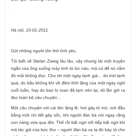
.
Hà nội, 10-01-2011
Gửi những người tôn thờ tình yêu,
Tôi biết về Stefan Zweig lâu lâu, vậy nhưng tải một truyện
ngắn của ông xuống máy tính từ lúc nào, mà cứ để nó nằm
đó mãi không đọc. Cho tới một ngày lạnh giá… do trời lạnh
quá, do bầu không khí về đêm tĩnh lặng của một ngày nghỉ
cuối tuần, hay do bao lo toan đã tạm nén lại, tôi lần giở ra
đọc toàn bộ câu chuyện…
Một câu chuyện với cái tên lặng lẽ, hơi gây tò mò, mở đầu
bằng một chi tiết gây sốc, khi người đàn bà nói ngay rằng
con nàng vừa qua đời. Thế rồi bất ngờ nối tiếp bất ngờ khi
mà tác giả của bức thư – người đàn bà xa lạ đó bày tỏ cho