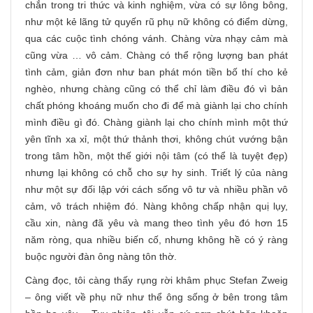
chắn trong tri thức và kinh nghiệm, vừa có sự lông bông,
như một kẻ lãng tử quyến rũ phụ nữ không có điểm dừng,
qua các cuộc tình chóng vánh. Chàng vừa nhạy cảm mà
cũng vừa … vô cảm. Chàng có thể rộng lượng ban phát
tình cảm, giản đơn như ban phát món tiền bố thí cho kẻ
nghèo, nhưng chàng cũng có thể chỉ làm điều đó vì bản
chất phóng khoáng muốn cho đi để mà giành lại cho chính
mình điều gì đó. Chàng giành lại cho chính mình một thứ
yên tĩnh xa xỉ, một thứ thảnh thơi, không chút vướng bận
trong tâm hồn, một thế giới nội tâm (có thể là tuyệt đẹp)
nhưng lại không có chỗ cho sự hy sinh. Triết lý của nàng
như một sự đối lập với cách sống vô tư và nhiều phần vô
cảm, vô trách nhiệm đó. Nàng không chấp nhận quị lụy,
cầu xin, nàng đã yêu và mang theo tình yêu đó hơn 15
năm ròng, qua nhiều biến cố, nhưng không hề có ý ràng
buộc người đàn ông nàng tôn thờ.
Càng đọc, tôi càng thấy rụng rời khâm phục Stefan Zweig
– ông viết về phụ nữ như thể ông sống ở bên trong tâm