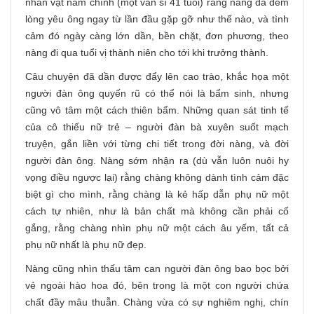
nhân vật nam chính (một văn sĩ 41 tuổi) rằng nàng đã đem
lòng yêu ông ngay từ lần đầu gặp gỡ như thế nào, và tình
cảm đó ngày càng lớn dần, bền chặt, đơn phương, theo
nàng đi qua tuổi vị thành niên cho tới khi trưởng thành.
Câu chuyện đã dần được đẩy lên cao trào, khắc họa một
người đàn ông quyến rũ có thể nói là bẩm sinh, nhưng
cũng vô tâm một cách thiên bẩm. Những quan sát tinh tế
của cô thiếu nữ trẻ – người đàn bà xuyên suốt mạch
truyện, gắn liền với từng chi tiết trong đời nàng, và đời
người đàn ông. Nàng sớm nhận ra (dù vẫn luôn nuôi hy
vọng điều ngược lại) rằng chàng không dành tình cảm đặc
biệt gì cho mình, rằng chàng là kẻ hấp dẫn phụ nữ một
cách tự nhiên, như là bản chất mà không cần phải cố
gắng, rằng chàng nhìn phụ nữ một cách âu yếm, tất cả
phụ nữ nhất là phụ nữ đẹp.
Nàng cũng nhìn thấu tâm can người đàn ông bao bọc bởi
vẻ ngoài hào hoa đó, bên trong là một con người chứa
chất đầy mâu thuẫn. Chàng vừa có sự nghiêm nghị, chín