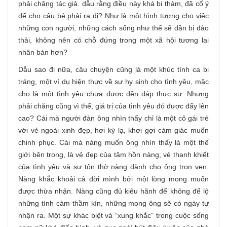
phải chăng tác giả. dẫu rằng điều này khá bi thảm, đã cố ý
để cho cậu bé phải ra đi? Như là một hình tượng cho việc
những con người, những cách sống như thế sẽ dần bị đào
thải, không nên có chỗ đứng trong một xã hội tương lai
nhân bản hơn?
Dẫu sao đi nữa, câu chuyện cũng là một khúc tình ca bi
tráng, một ví dụ hiện thực về sự hy sinh cho tình yêu, mặc
cho là một tình yêu chưa được đền đáp thực sự. Nhưng
phải chăng cũng vì thế, giá trị của tình yêu đó được đẩy lên
cao? Cái mà người đàn ông nhìn thấy chỉ là một cô gái trẻ
với vẻ ngoài xinh đẹp, hơi kỳ lạ, khơi gợi cảm giác muốn
chinh phục. Cái mà nàng muốn ông nhìn thấy là một thế
giới bên trong, là vẻ đẹp của tâm hồn nàng, vẻ thanh khiết
của tình yêu và sự tôn thờ nàng dành cho ông trọn vẹn.
Nàng khắc khoải cả đời mình bởi một lòng mong muốn
được thừa nhận. Nàng cũng đủ kiêu hãnh để không để lộ
những tình cảm thầm kín, những mong ông sẽ có ngày tự
nhận ra. Một sự khác biệt và “xung khắc” trong cuộc sống