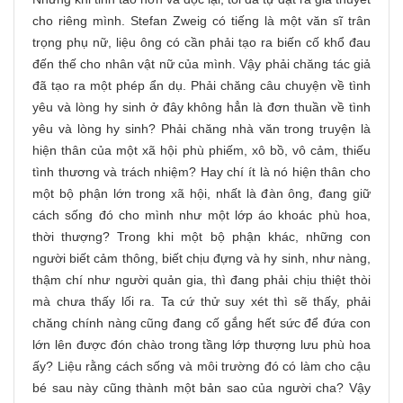
cho riêng mình. Stefan Zweig có tiếng là một văn sĩ trân
trọng phụ nữ, liệu ông có cần phải tạo ra biến cố khổ đau
đến thế cho nhân vật nữ của mình. Vậy phải chăng tác giả
đã tạo ra một phép ẩn dụ. Phải chăng câu chuyện về tình
yêu và lòng hy sinh ở đây không hẳn là đơn thuần về tình
yêu và lòng hy sinh? Phải chăng nhà văn trong truyện là
hiện thân của một xã hội phù phiếm, xô bồ, vô cảm, thiếu
tình thương và trách nhiệm? Hay chí ít là nó hiện thân cho
một bộ phận lớn trong xã hội, nhất là đàn ông, đang giữ
cách sống đó cho mình như một lớp áo khoác phù hoa,
thời thượng? Trong khi một bộ phận khác, những con
người biết cảm thông, biết chịu đựng và hy sinh, như nàng,
thậm chí như người quản gia, thì đang phải chịu thiệt thòi
mà chưa thấy lối ra. Ta cứ thử suy xét thì sẽ thấy, phải
chăng chính nàng cũng đang cố gắng hết sức để đứa con
lớn lên được đón chào trong tầng lớp thượng lưu phù hoa
ấy? Liệu rằng cách sống và môi trường đó có làm cho cậu
bé sau này cũng thành một bản sao của người cha? Vậy