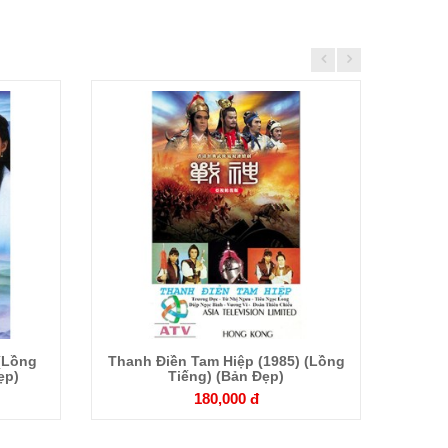
Chi
tiết
 (Lồng
Thanh Điền Tam Hiệp (1985) (Lồng
Tuy
ẹp)
Tiếng) (Bản Đẹp)
180,000 đ