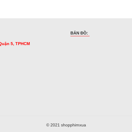
BẢN ĐỒ:
 Quận 5, TPHCM
© 2021 shopphimxua