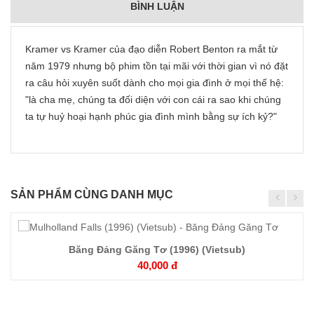
BÌNH LUẬN
Kramer vs Kramer của đạo diễn Robert Benton ra mắt từ
năm 1979 nhưng bộ phim tồn tại mãi với thời gian vì nó đặt
ra câu hỏi xuyên suốt dành cho mọi gia đình ở mọi thế hệ:
"là cha mẹ, chúng ta đối diện với con cái ra sao khi chúng
ta tự huỷ hoại hạnh phúc gia đình mình bằng sự ích kỷ?"
SẢN PHẨM CÙNG DANH MỤC
Băng Đảng Găng Tơ (1996) (Vietsub)
Chi
40,000 đ
tiết