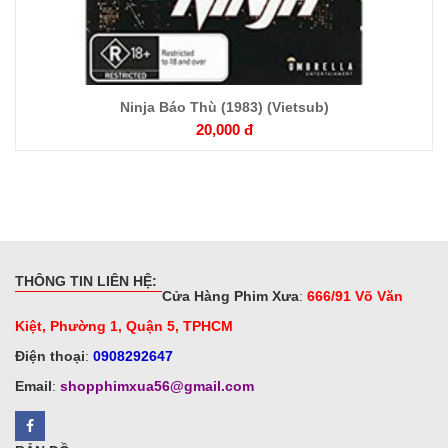
Ninja Báo Thù (1983) (Vietsub)
20,000 đ
THÔNG TIN LIÊN HỆ:
Cửa Hàng Phim Xưa
:
666/91 Võ Văn
Kiệt, Phường 1, Quận 5, TPHCM
Điện thoại
:
0908292647
Email
:
shopphimxua56@gmail.com