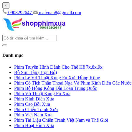
×
0908292647
maivuan8@gmail.com
Danh mục
Phim Truyền Hình Dành Cho Thế Hệ 7x,8x,9x
Bộ Sưu Tập (Trọn Bộ)
Phim Lẻ Võ Thuật Kung Fu Xưa Hồng Kông
Phim Cổ Tích Thần Thoại Nga Và Phim Kinh Điển Các Nướ
Phim Bộ Hồng Kông Đài Loan Trung Quốc
Phim Võ Thuật Kung Fu Xưa
Phim Kinh Điển Xưa
Phim Cao Bồi Xưa
Phim Chiến Tranh Xưa
Phim Việt Nam Xưa
Phim Tài Liệu Chiến Tranh Việt Nam và Thế Giới
Phim Hoạt Hình Xưa