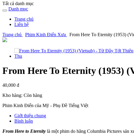
Tất cả danh mục
Danh mục
Trang chủ
Liên hệ
Trang chủ
Phim Kinh Điển Xưa
From Here To Eternity (1953) (V
From Here To Eternity (1953) (
40,000 đ
Kho hàng:
Còn hàng
Phim Kinh Điển của Mỹ - Phụ Đề Tiếng Việt
Giới thiệu chung
Bình luận
From Here to Eternity
là một phim do hãng Columbia Pictures sản 