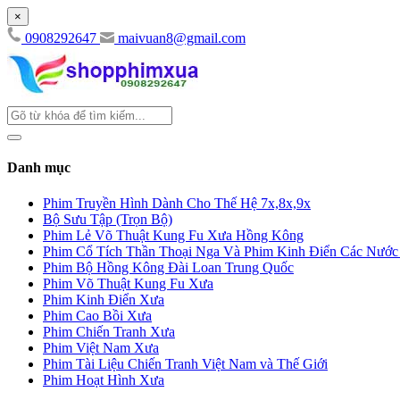
×
0908292647
maivuan8@gmail.com
Danh mục
Phim Truyền Hình Dành Cho Thế Hệ 7x,8x,9x
Bộ Sưu Tập (Trọn Bộ)
Phim Lẻ Võ Thuật Kung Fu Xưa Hồng Kông
Phim Cổ Tích Thần Thoại Nga Và Phim Kinh Điển Các Nướ
Phim Bộ Hồng Kông Đài Loan Trung Quốc
Phim Võ Thuật Kung Fu Xưa
Phim Kinh Điển Xưa
Phim Cao Bồi Xưa
Phim Chiến Tranh Xưa
Phim Việt Nam Xưa
Phim Tài Liệu Chiến Tranh Việt Nam và Thế Giới
Phim Hoạt Hình Xưa