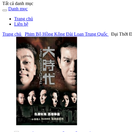
Tất cả danh mục
Danh mục
Trang chủ
Liên hệ
Trang chủ
Phim Bộ Hồng Kông Đài Loan Trung Quốc
Đại Thời Đ