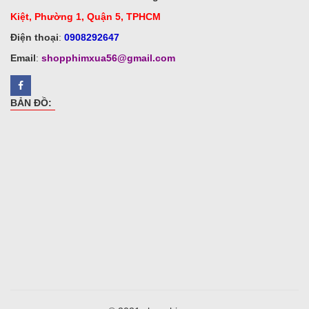
Kiệt, Phường 1, Quận 5, TPHCM
Điện thoại
:
0908292647
Email
:
shopphimxua56@gmail.com
BẢN ĐỒ: